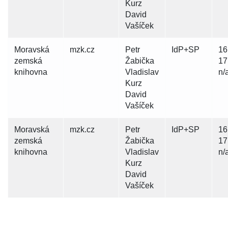
Kurz
David
Vašíček
Moravská
mzk.cz
Petr
IdP+SP
16
zemská
Žabička
17
knihovna
Vladislav
n/
Kurz
David
Vašíček
Moravská
mzk.cz
Petr
IdP+SP
16
zemská
Žabička
17
knihovna
Vladislav
n/
Kurz
David
Vašíček