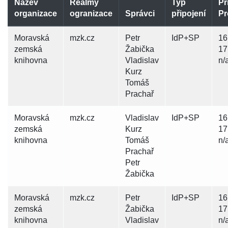
Název
Realmy
Typ
Př
organizace
ogranizace
Správci
připojení
Pr
Moravská
mzk.cz
Petr
IdP+SP
16
zemská
Žabička
17
knihovna
Vladislav
n/
Kurz
Tomáš
Prachař
Moravská
mzk.cz
Vladislav
IdP+SP
16
zemská
Kurz
17
knihovna
Tomáš
n/
Prachař
Petr
Žabička
Moravská
mzk.cz
Petr
IdP+SP
16
zemská
Žabička
17
knihovna
Vladislav
n/