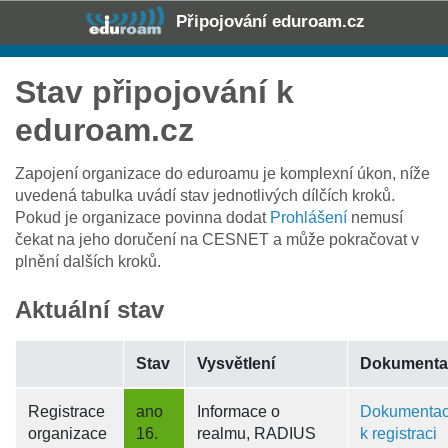
Připojování eduroam.cz
Stav připojování k
eduroam.cz
Zapojení organizace do eduroamu je komplexní úkon, níže
uvedená tabulka uvádí stav jednotlivých dílčích kroků.
Pokud je organizace povinna dodat
Prohlášení
nemusí
čekat na jeho doručení na CESNET a může pokračovat v
plnění dalších kroků.
Aktuální stav
Stav
Vysvětlení
Dokumenta
Registrace
ano
Informace o
Dokumenta
organizace
16.
realmu, RADIUS
k registraci