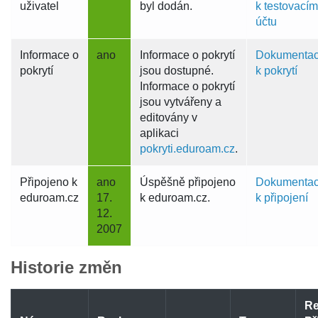
uživatel
byl dodán.
k testovací
účtu
Informace o
ano
Informace o pokrytí
Dokumenta
pokrytí
jsou dostupné.
k pokrytí
Informace o pokrytí
jsou vytvářeny a
editovány v
aplikaci
pokryti.eduroam.cz
.
Připojeno k
ano
Úspěšně připojeno
Dokumenta
eduroam.cz
17.
k eduroam.cz.
k připojení
12.
2007
Historie změn
Re