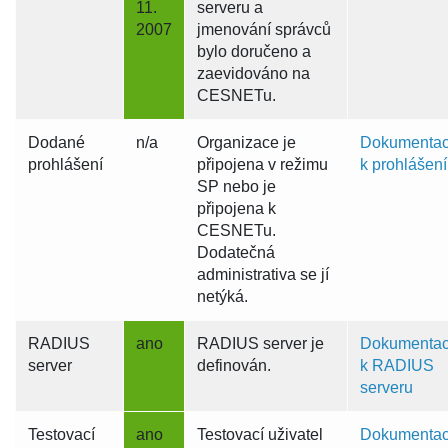
11.
serveru a
2007
jmenování správců
bylo doručeno a
zaevidováno na
CESNETu.
Dodané
n/a
Organizace je
Dokumenta
prohlášení
připojena v režimu
k prohlášení
SP nebo je
připojena k
CESNETu.
Dodatečná
administrativa se jí
netýká.
RADIUS
ano
RADIUS server je
Dokumenta
server
definován.
k RADIUS
serveru
Testovací
ano
Testovací uživatel
Dokumenta